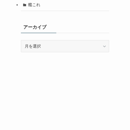
艦これ
アーカイブ
ア
ー
カ
イ
ブ