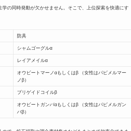
生学の同時発動が欠かせません。そこで、上位探索を快適にす
防具
シャムゴーグルα
レイアメイルα
オウビートマーノαもしくはβ （女性はパピメルマー
ノβ）
ブリゲイドコイルβ
オウビートガンバαもしくはβ （女性はパピメルガン
バβ）