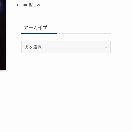
艦これ
アーカイブ
ア
ー
カ
イ
ブ