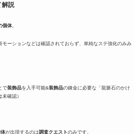
て解説
の個体
。
新モーションなどは確認されておらず、単純なステ強化のみみ
とで
装飾品
を入手可能&
装飾品
の錬金に必要な「龍脈石のかけ
は未確認）
個体
が出現するのは
調査クエスト
のみです。