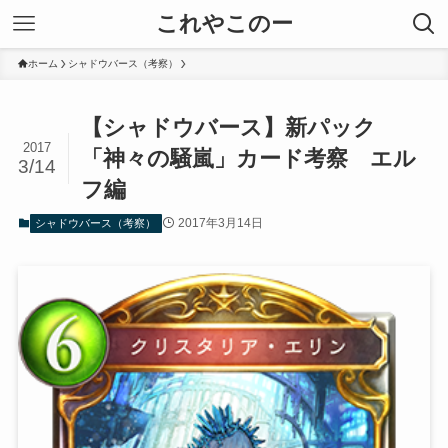
これやこのー
ホーム
シャドウバース（考察）
【シャドウバース】新パック
2017
「神々の騒嵐」カード考察 エル
3/14
フ編
2017年3月14日
シャドウバース（考察）