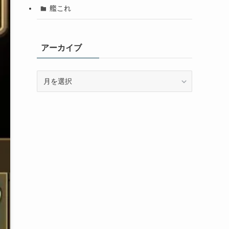
艦これ
アーカイブ
ア
ー
カ
イ
ブ