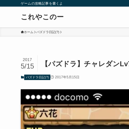
ゲームの攻略記事を書くよ
これやこのー
ホーム
パズドラ日記(?)
2017
【パズドラ】チャレダンLv7
5/15
2017年5月15日
パズドラ日記(?)